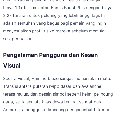
biaya 1.3x taruhan, atau Bonus Boost Plus dengan biaya
2.2x taruhan untuk peluang yang lebih tinggi lagi. Ini
adalah sentuhan yang bagus bagi pemain yang ingin
menyesuaikan profil risiko mereka sebelum memulai
sesi permainan.
Pengalaman Pengguna dan Kesan
Visual
Secara visual, Hammerblaze sangat memanjakan mata.
Transisi antara putaran rvipp dasar dan Avalanche
terasa mulus, dan desain simbol seperti helm, pelindung
dada, serta senjata khas dewa terlihat sangat detail.
Antarmuka pengguna dirancang dengan intuitif; tombol