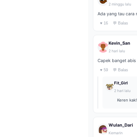
2 minggu lalu
Ada yang tau cara 
♥ 16
💬 Balas
Kevin_San
2 hari lalu
Capek banget abis c
♥ 59
💬 Balas
Fit_Girl
2 hari lalu
Keren kak!
Wulan_Dari
Kemarin