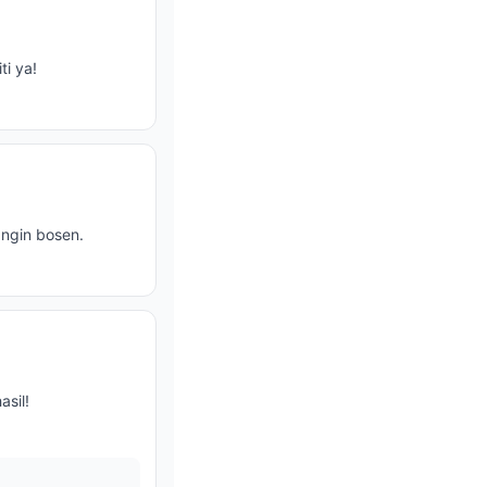
ti ya!
angin bosen.
sil!