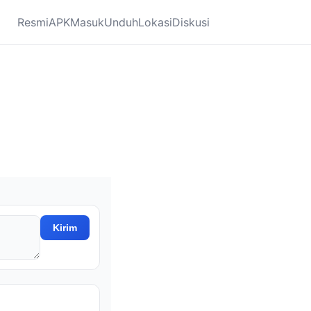
Resmi
APK
Masuk
Unduh
Lokasi
Diskusi
Kirim