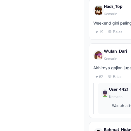
Hadi_Top
Kemarin
Weekend gini paling
♥ 19
💬 Balas
Wulan_Dari
Kemarin
Akhirnya gajian ju
♥ 62
💬 Balas
User_4421
Kemarin
Waduh ati-
Rahmat_Hida