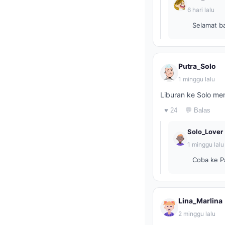
6 hari lalu
Selamat b
Putra_Solo
1 minggu lalu
Liburan ke Solo me
♥ 24
💬 Balas
Solo_Lover
1 minggu lalu
Coba ke P
Lina_Marlina
2 minggu lalu