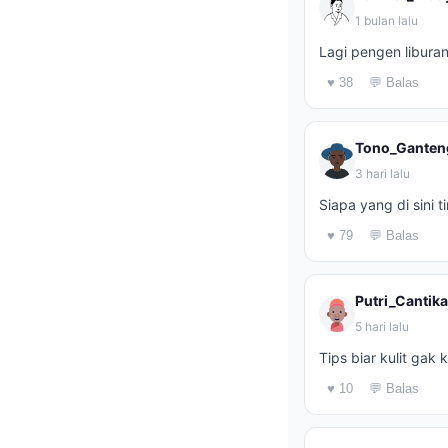
1 bulan lalu
Lagi pengen libura
♥ 38
💬 Balas
Tono_Ganten
3 hari lalu
Siapa yang di sini
♥ 79
💬 Balas
Putri_Cantika
5 hari lalu
Tips biar kulit ga
♥ 10
💬 Balas