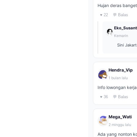
Hujan deras banget
♥ 22
💬 Balas
Eko_Susan
Kemarin
Sini Jakar
Hendra_Vip
1 bulan lalu
Info lowongan kerj
♥ 36
💬 Balas
Mega_Wati
2 minggu lalu
Ada yang nonton ko