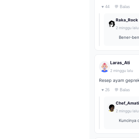
♥ 44
💬 Balas
Raka_Rock
2 minggu lalu
Bener-ben
Laras_Ati
2 minggu lalu
Resep ayam geprek
♥ 26
💬 Balas
Chef_Amati
2 minggu lalu
Kuncinya 