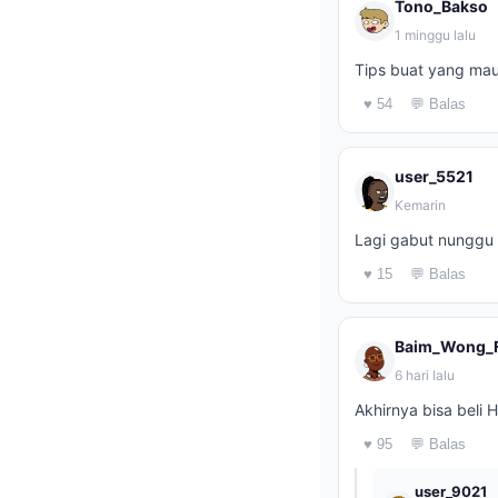
Tono_Bakso
1 minggu lalu
Tips buat yang mau 
♥ 54
💬 Balas
user_5521
Kemarin
Lagi gabut nunggu a
♥ 15
💬 Balas
Baim_Wong_
6 hari lalu
Akhirnya bisa beli 
♥ 95
💬 Balas
user_9021