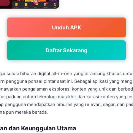
Unduh APK
Daftar Sekarang
gai solusi hiburan digital all-in-one yang dirancang khusus un
n pengguna ponsel pintar saat ini. Sebagai aplikasi yang me
enawarkan pengalaman eksplorasi konten yang unik dan berbeda
perpaduan antara teknologi mutakhir dan kurasi konten yang cerd
ap pengguna mendapatkan hiburan yang relevan, segar, dan pas
na pun mereka berada.
lan dan Keunggulan Utama