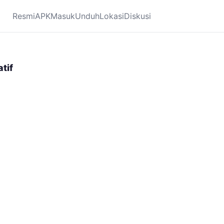
Resmi
APK
Masuk
Unduh
Lokasi
Diskusi
tif