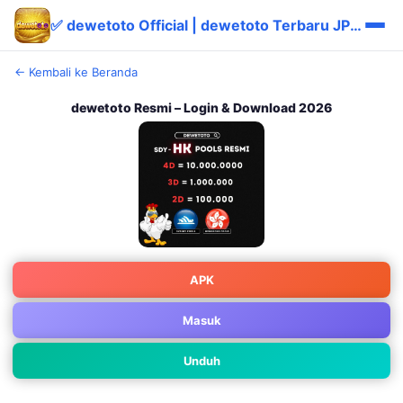
✅ dewetoto Official | dewetoto Terbaru JP 🎯
← Kembali ke Beranda
dewetoto Resmi – Login & Download 2026
APK
Masuk
Unduh