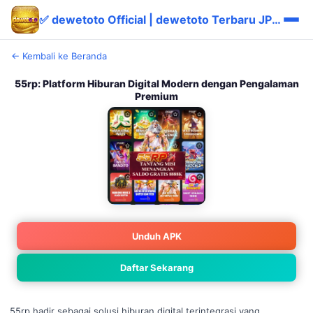
✅ dewetoto Official | dewetoto Terbaru JP 🎯
← Kembali ke Beranda
55rp: Platform Hiburan Digital Modern dengan Pengalaman
Premium
Unduh APK
Daftar Sekarang
55rp hadir sebagai solusi hiburan digital terintegrasi yang